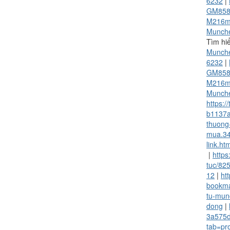
6232
|
GM858
M216m
Munch
Tìm hi
Munch
6232
|
GM858
M216m
Munch
https:/
b1137a
thuong
mua.34
link.ht
|
http
tuc/82
12
|
ht
bookma
tu-mun
dong
|
3a575
tab=pro