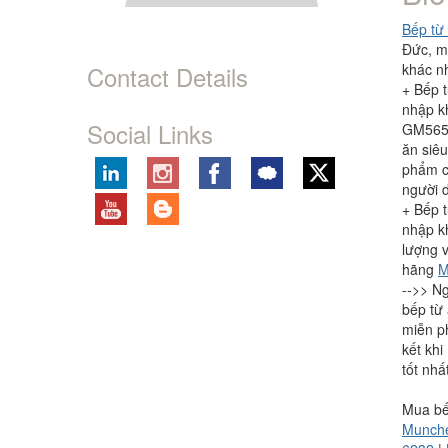
Bếp từ
Đức, m
Contact Details
khác n
+ Bếp 
nhập k
Social Links
GM5656
ăn siêu
phẩm ca
người 
+ Bếp 
nhập kh
lượng 
hãng
M
-->> N
bếp từ 
miễn ph
kết kh
tốt nhấ
Mua bế
Munch