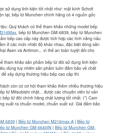
 sử dụng linh kiện tốt nhất như: mặt kính Schott
n tại, bếp từ Munchen chính hãng có 4 nguồn gốc
 triệu: Quý khách có thể tham khảo những model bếp
 M216Max
, bếp từ Munchen GM-6839, bếp từ Munchen
 bếp cao cấp này được tích hợp các tính năng nấu
 Hầm ở các mức nhiệt độ khác nhau, đặc biệt dòng sản
i Asen và Antimon... vì thế an toàn tuyệt đối cho
hể tham khảo sản phẩm bếp từ đôi sử dụng linh kiện
 tiêu dùng tuy nhiên sản phẩm luôn đảm bảo về chất
i để xây dựng thương hiệu bếp cao cấp thì
hách còn có cơ hội tham khảo thêm nhiều thương hiệu
ếp từ Mitsubishi nhật... được các chuyên viên tư vấn
 bếp từ đôi chính hãng chất lượng tốt nhất. (*) Cam
àng xuất ra chuẩn model, chuẩn xuất xứ. Giá đảm bảo
GM 6839
|
Bếp từ Munchen M216max-A
|
Bếp từ
ếp từ Munchen GM 6640IN
|
Bếp từ Munchen GM-