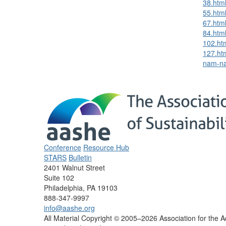
38.htm
55.htm
67.htm
84.htm
102.ht
127.ht
nam-n
Conference
Resource Hub
STARS
Bulletin
2401 Walnut Street
Suite 102
Philadelphia, PA 19103
888-347-9997
info@aashe.org
All Material Copyright © 2005–2026 Association for the Ad