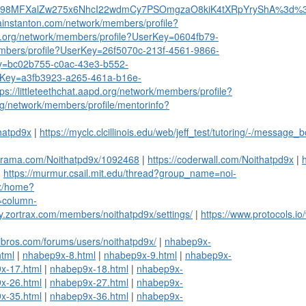
Wq98MFXalZw275x6NhcI22wdmCy7PSOmgzaO8kiK4tXRpYryShA%3d%
ainstanton.com/network/members/profile?
bp.org/network/members/profile?UserKey=0604fb79-
mbers/profile?UserKey=26f5070c-213f-4561-9866-
ey=bc02b755-c0ac-43e3-b552-
erKey=a3fb3923-a265-461a-b16e-
tps://littleteethchat.aapd.org/network/members/profile?
rg/network/members/profile/mentorinfo?
thatpd9x
|
https://myclc.clcillinois.edu/web/jeff_test/tutoring/-/messa
erama.com/Noithatpd9x/1092468
|
https://coderwall.com/Noithatpd9x
|
|
https://murmur.csail.mit.edu/thread?group_name=noi-
9x/home?
=column-
ary.zortrax.com/members/noithatpd9x/settings/
|
https://www.protocols.i
libros.com/forums/users/noithatpd9x/
|
nhabep9x-
tml
|
nhabep9x-8.html
|
nhabep9x-9.html
|
nhabep9x-
x-17.html
|
nhabep9x-18.html
|
nhabep9x-
x-26.html
|
nhabep9x-27.html
|
nhabep9x-
x-35.html
|
nhabep9x-36.html
|
nhabep9x-