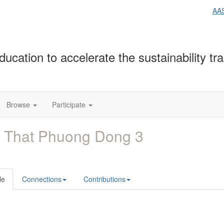
AA
education to accelerate the sustainability t
Browse
Participate
 That Phuong Dong 3
le
Connections
Contributions