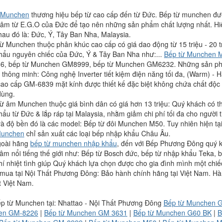
 Munchen
thương hiệu bếp từ cao cấp đến từ Đức. Bếp từ munchen được
âm từ E.G.O của Đức để tạo nên những sản phẩm chất lượng nhất. Hiệ
hau đó là: Đức, Ý, Tây Ban Nha, Malaysia.
từ Munchen thuộc phân khúc cao cấp có giá dao động từ 15 triệu - 20
hẩu nguyên chiếc của Đức, Ý & Tây Ban Nha như:...
Bếp từ Munchen
, bếp từ Munchen GM8999, bếp từ Munchen GM6232. Những sản phẩm
 thông minh: Công nghệ Inverter tiết kiệm điện năng tối đa, (Warm) -
o cấp GM-6839 mặt kính được thiết kế đặc biệt không chứa chất độc hạ
dùng.
từ âm Munchen thuộc giá bình dân có giá hơn 13 triệu: Quý khách có t
ẩu từ Đức & lắp ráp tại Malaysia, nhằm giảm chi phí tối đa cho người
và độ bền đó là các model: Bếp từ đôi Munchen M50. Tuy nhiên hiện tạ
unchen
chỉ sản xuất các loại bếp nhập khẩu Châu Âu.
goài hãng
bếp từ munchen nhập khẩu
, đến với Bếp Phương Đông quý k
âm nổi tiếng thế giới như: Bếp từ Bosch đức, bếp từ nhập khẩu Teka, b
í nhiệt tình giúp Quý khách lựa chọn được cho gia đình mình một chiếc
i mua tại Nội Thất Phương Đông: Bảo hành chính hãng tại Việt Nam. H
t Việt Nam.
p từ Munchen tại: Nhattao - Nội Thất Phương Đông
Bếp từ Munchen 
en GM-8226
|
Bếp từ Munchen GM 3631
|
Bếp từ Munchen G60 BK
|
B