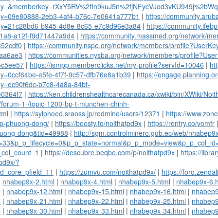
ey=&memberkey=rXxY5RV%2fIn9kuJ5n%2fjNFycVJod3vKU949j%2b
y=09e80888-2eb3-4af4-b76c-7e0641a777b1
|
https://community.arub
y=21c28bd6-b945-4d8e-8c65-e7c9d96e3a84
|
https://community.ife
1a8-a12f-f9d71447a9d4
|
https://community.massmed.org/network/me
52cdf0
|
https://community.nspe.org/network/members/profile?UserK
aa6ae3
|
https://communities.nysba.org/network/members/profile?Us
5c5ee57
|
https://ismpp.memberclicks.net/my-profile?servId=10046
|
ht
y=0ccf64be-e5fe-4f7f-9c57-dfb76e8a1b39
|
https://engage.planning.o
y=ec90f6dc-b7c8-4a8a-84bf-
0364f7
|
https://ken.childrenshealthcarecanada.ca/xwiki/bin/XWiki/Noi
t/forum-1-/topic-1200-bp-t-munchen-chinh-
tml
|
https://sylpheed.sraoss.jp/redmine/users/12371
|
https://www.zon
ep-phuong-dong/
|
https://boosty.to/noithatpd9x
|
https://rentry.co/vomfr
huong-dong&tid=49988
|
http://sgm.controlminero.gob.ec/web/nhabep
=33&p_p_lifecycle=0&p_p_state=normal&p_p_mode=view&p_p_col_id
col_count=1
|
https://descubre.beqbe.com/p/noithatpd9x
|
https://libr
tpd9x/?
ld_core_pfield_11
|
https://zumvu.com/noithatpd9x/
|
https://foro.zenda
|
nhabep9x-2.html
|
nhabep9x-4.html
|
nhabep9x-5.html
|
nhabep9x-6.h
l
|
nhabep9x-12.html
|
nhabep9x-15.html
|
nhabep9x-16.html
|
nhabep9
l
|
nhabep9x-21.html
|
nhabep9x-22.html
|
nhabep9x-25.html
|
nhabep9
l
|
nhabep9x-30.html
|
nhabep9x-33.html
|
nhabep9x-34.html
|
nhabep9