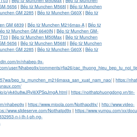
MT03
|
Bếp từ Munchen M50Max
|
Bếp từ Munchen
 GM-5656
|
Bếp từ Munchen M568I
|
Bếp từ Munchen
Munchen GM 2285
|
Bếp từ Munchen G60X
|
Bếp từ
hen GM 6839
|
Bếp từ Munchen M216max-A
|
Bếp từ
ếp từ Munchen GM 6640IN
|
Bếp từ Munchen GM-
MT03
|
Bếp từ Munchen M50Max
|
Bếp từ Munchen
 GM-5656
|
Bếp từ Munchen M568I
|
Bếp từ Munchen
Munchen GM 2285
|
Bếp từ Munchen G60X
|
Bếp từ
edin.com/in/nhabep-9x-
t.com/user/Nhabep9x/comments/rfia26/cac_thuong_hieu_bep_tu_noi_ti
s/rn57wa/bep_tu_munchen_m216maxa_san_xuat_nam_nao/
|
https://n
unaux.com/​
ol.io/p/yk40u8wJRyI6XPSqJmgA.html
|
https://noithatphuongdong.vn/tin-
com/nhabep9x
|
https://www.mioola.com/Noithapd9x/
|
http://www.video-
tps://www.slideserve.com/Noithatpd9x
|
https://www.yumpu.com/xx/doc
332953-n-i-th-t-ph-ng-
-