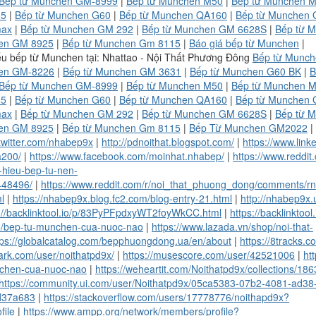
Bếp từ Munchen GM-8999
|
Bếp từ Munchen M50
|
Bếp từ Munchen 
5
|
Bếp từ Munchen G60
|
Bếp từ Munchen QA160
|
Bếp từ Munchen
ax
|
Bếp từ Munchen GM 292
|
Bếp từ Munchen GM 6628S
|
Bếp từ 
en GM 8925
|
Bếp từ Munchen Gm 8115
|
Báo giá bếp từ Munchen
|
ểu bếp từ Munchen tại: Nhattao - Nội Thất Phương Đông
Bếp từ Munc
en GM-8226
|
Bếp từ Munchen GM 3631
|
Bếp từ Munchen G60 BK
|
B
Bếp từ Munchen GM-8999
|
Bếp từ Munchen M50
|
Bếp từ Munchen 
5
|
Bếp từ Munchen G60
|
Bếp từ Munchen QA160
|
Bếp từ Munchen
ax
|
Bếp từ Munchen GM 292
|
Bếp từ Munchen GM 6628S
|
Bếp từ 
en GM 8925
|
Bếp từ Munchen Gm 8115
|
Bếp Từ Munchen GM2022
|
/twitter.com/nhabep9x
|
http://pdnoithat.blogspot.com/
|
https://www.link
200/
|
https://www.facebook.com/moinhat.nhabep/
|
https://www.reddi
-hieu-bep-tu-nen-
48496/
|
https://www.reddit.com/r/noi_that_phuong_dong/comment
ml
|
https://nhabep9x.blog.fc2.com/blog-entry-21.html
|
http://nhabep9x.
s://backlinktool.io/p/83PyPFpdxyWT2foyWkCC.html
|
https://backlinkto
5/bep-tu-munchen-cua-nuoc-nao
|
https://www.lazada.vn/shop/noi-that-
tps://globalcatalog.com/bepphuongdong.ua/en/about
|
https://8tracks.
rk.com/user/noithatpd9x/
|
https://musescore.com/user/42521006
|
ht
chen-cua-nuoc-nao
|
https://weheartit.com/Noithatpd9x/collections/186
https://community.ui.com/user/Noithatpd9x/05ca5383-07b2-4081-ad38
d37a683
|
https://stackoverflow.com/users/17778776/noithapd9x?
file
|
https://www.ampp.org/network/members/profile?