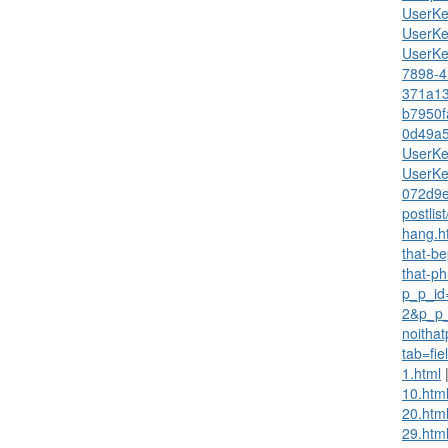
UserK
UserKe
UserKe
7898-4
371a13
b7950f
0d49a
UserKe
UserKe
072d9e
postlis
hang.h
that-b
that-p
p_p_id
2&p_p_
noitha
tab=fie
1.html
10.htm
20.htm
29.htm