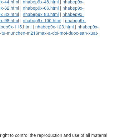
x-44.html
|
nhabep9x-48.html
|
nhabep9x-
x-62.html
|
nhabep9x-66.html
|
nhabep9x-
x-82.html
|
nhabep9x-83.html
|
nhabep9x-
x-98.html
|
nhabep9x-100.html
|
nhabep9x-
bep9x-115.html
|
nhabep9x-123.html
|
nhabep9x-
bep-tu-munchen-m216max-a-doi-moi-duoc-san-xuat-
ght to control the reproduction and use of all material