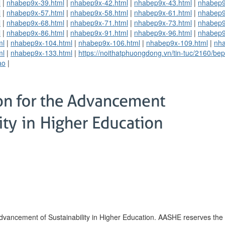
l
|
nhabep9x-39.html
|
nhabep9x-42.html
|
nhabep9x-43.html
|
nhabep9
l
|
nhabep9x-57.html
|
nhabep9x-58.html
|
nhabep9x-61.html
|
nhabep9
l
|
nhabep9x-68.html
|
nhabep9x-71.html
|
nhabep9x-73.html
|
nhabep9
l
|
nhabep9x-86.html
|
nhabep9x-91.html
|
nhabep9x-96.html
|
nhabep9
ml
|
nhabep9x-104.html
|
nhabep9x-106.html
|
nhabep9x-109.html
|
nha
ml
|
nhabep9x-133.html
|
https://noithatphuongdong.vn/tin-tuc/2160/
ao
|
vancement of Sustainability in Higher Education. AASHE reserves the ri